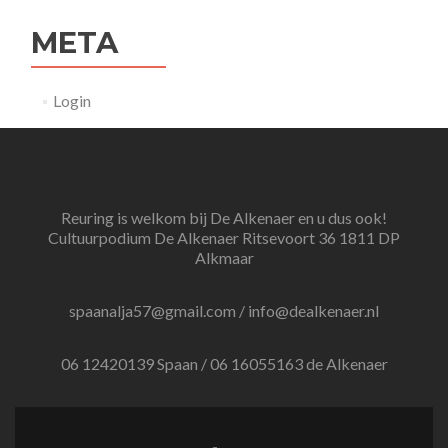
META
Login
Reuring is welkom bij De Alkenaer en u dus ook!
Cultuurpodium De Alkenaer Ritsevoort 36 1811 DP
Alkmaar
spaanalja57@gmail.com / info@dealkenaer.nl
06 12420139 Spaan / 06 16055163 de Alkenaer