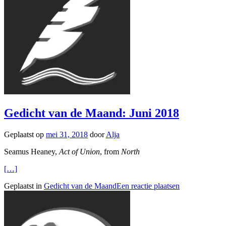
Gedicht van de Maand: Juni 2018
Geplaatst op
mei 31, 2018
door
Alja
Seamus Heaney,
Act of Union
, from
North
[…]
Geplaatst in
Gedicht van de Maand
Een reactie plaatsen