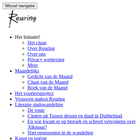
Wissel navigatie
Naar
Het Initiatief
de
Het citaat
inhoud
Over Reuring
springen
Over ons
Privacy wetgeving
Meer
Maandelijks
Gedicht van de Maand
Citaat van de Maand
Boek van de Maand
Het voorleesproject
Vrouwen maken Reuring
Literaire stadswandeling
De route
Citaten uit Tussen droom en daad in Dubbelstad
En wie kwam er op bezoek en schreef vervolgens over
Alkmaar?
Niet opgenomen in de wandeling
Kunst en poëzie