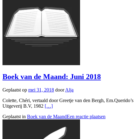
Boek van de Maand: Juni 2018
Geplaatst op
mei 31, 2018
door
Alja
Colette, Chéri, vertaald door Greetje van den Bergh, Em.Querido’s
Uitgeverij B.V, 1982
[…]
Geplaatst in
Boek van de Maand
Een reactie plaatsen