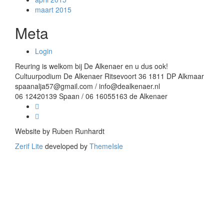
maart 2015
Meta
Login
Reuring is welkom bij De Alkenaer en u dus ook!
Cultuurpodium De Alkenaer Ritsevoort 36 1811 DP Alkmaar
spaanalja57@gmail.com / info@dealkenaer.nl
06 12420139 Spaan / 06 16055163 de Alkenaer
Facebook
link
Linkedin
link
Website by Ruben Runhardt
Zerif Lite
developed by
ThemeIsle