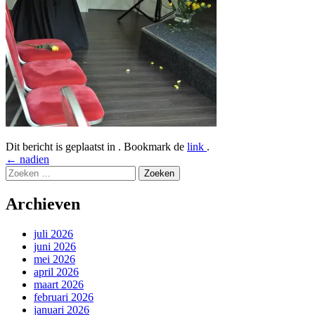
Dit bericht is geplaatst in . Bookmark de
link
.
Bericht
←
nadien
Zoeken
navigatie
naar:
Archieven
juli 2026
juni 2026
mei 2026
april 2026
maart 2026
februari 2026
januari 2026