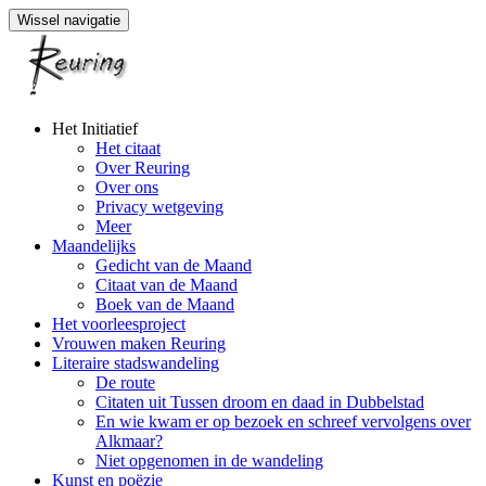
Wissel navigatie
Naar
Het Initiatief
de
Het citaat
inhoud
Over Reuring
springen
Over ons
Privacy wetgeving
Meer
Maandelijks
Gedicht van de Maand
Citaat van de Maand
Boek van de Maand
Het voorleesproject
Vrouwen maken Reuring
Literaire stadswandeling
De route
Citaten uit Tussen droom en daad in Dubbelstad
En wie kwam er op bezoek en schreef vervolgens over
Alkmaar?
Niet opgenomen in de wandeling
Kunst en poëzie