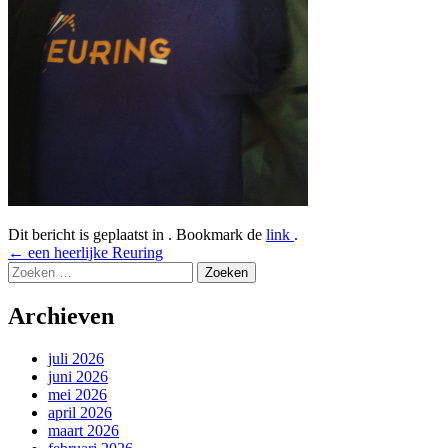
Dit bericht is geplaatst in . Bookmark de
link
.
Bericht
←
een heerlijke Reuring
Zoeken
navigatie
naar:
Archieven
juli 2026
juni 2026
mei 2026
april 2026
maart 2026