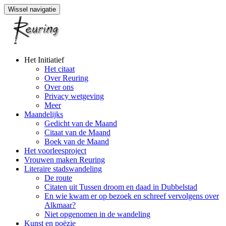
Wissel navigatie
Naar
Het Initiatief
de
Het citaat
inhoud
Over Reuring
springen
Over ons
Privacy wetgeving
Meer
Maandelijks
Gedicht van de Maand
Citaat van de Maand
Boek van de Maand
Het voorleesproject
Vrouwen maken Reuring
Literaire stadswandeling
De route
Citaten uit Tussen droom en daad in Dubbelstad
En wie kwam er op bezoek en schreef vervolgens over
Alkmaar?
Niet opgenomen in de wandeling
Kunst en poëzie