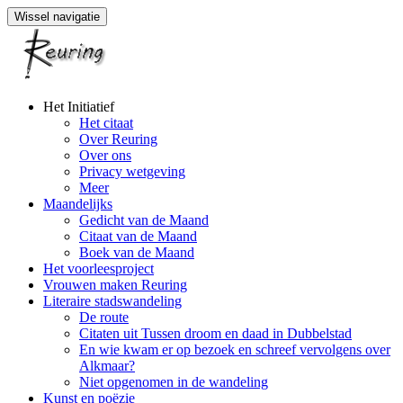
Wissel navigatie
Naar
Het Initiatief
de
Het citaat
inhoud
Over Reuring
springen
Over ons
Privacy wetgeving
Meer
Maandelijks
Gedicht van de Maand
Citaat van de Maand
Boek van de Maand
Het voorleesproject
Vrouwen maken Reuring
Literaire stadswandeling
De route
Citaten uit Tussen droom en daad in Dubbelstad
En wie kwam er op bezoek en schreef vervolgens over
Alkmaar?
Niet opgenomen in de wandeling
Kunst en poëzie