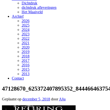
Dichtdruk
dichtdruk afleveringen
Het Maaiveld
Archief
2026
2025
2024
2023
2022
2021
2020
2019
2018
2017
2016
2015
2013
Contact
47128670_625372407895352_84446646375
Geplaatst op
december 5, 2018
door
Alja