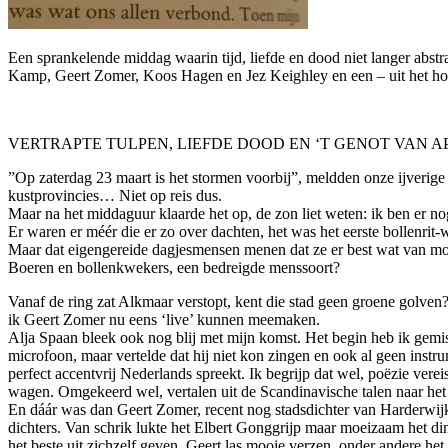
Een sprankelende middag waarin tijd, liefde en dood niet langer abstr
Kamp, Geert Zomer, Koos Hagen en Jez Keighley en een – uit het hoo
VERTRAPTE TULPEN, LIEFDE DOOD EN ‘T GENOT VAN 
”Op zaterdag 23 maart is het stormen voorbij”, meldden onze ijverig
kustprovincies… Niet op reis dus.
Maar na het middaguur klaarde het op, de zon liet weten: ik ben er no
Er waren er méér die er zo over dachten, het was het eerste bollenrit
Maar dat eigengereide dagjesmensen menen dat ze er best wat van moge
Boeren en bollenkwekers, een bedreigde menssoort?
Vanaf de ring zat Alkmaar verstopt, kent die stad geen groene golven
ik Geert Zomer nu eens ‘live’ kunnen meemaken.
Alja Spaan bleek ook nog blij met mijn komst. Het begin heb ik gemis
microfoon, maar vertelde dat hij niet kon zingen en ook al geen instru
perfect accentvrij Nederlands spreekt. Ik begrijp dat wel, poëzie vere
wagen. Omgekeerd wel, vertalen uit de Scandinavische talen naar het
En dáár was dan Geert Zomer, recent nog stadsdichter van Harderwijk
dichters. Van schrik lukte het Elbert Gonggrijp maar moeizaam het ding
het beste uit zichzelf geven. Geert las mooie verzen, onder andere het