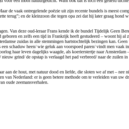
ijd voor een mooi natuurgedicht. Want ook dat is toch een g
eliefd dich
d. Maar de vaak ontregelende poëzie uit zijn recente bundels is meest c
tte terug”; en de kleinzoon die tegen opa zei dat hij later graag hond
. Van deze oud-leraar Frans kende ik de bundel Tijdelijk Geen Bereik.
eboren en zelfs een tijd in Frankrijk heeft gestudeerd – woont hij al z
terdamse zuidas in alle stemmingen hartstochtelijk bezingen kan. Geen
 als een schaduw heen/ wie geluk aan voorspoed paren/ vindt men vaak i
orlog haar leven dagelijks waagde, als koerierstertje naar Amsterdam – 
ieuw grind/ de opstap is verlaagd het pad verbreed/ naar de zuilen in 
 aan de hout, met natuur dood en liefde, die sloten we af met – nee ni
ouwen van Nederland: er is geen betere methode om te verleiden van uw d
 van oude zeemansverhalen.