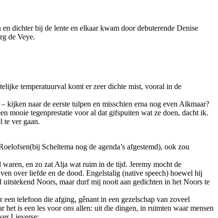
en en dichter bij de lente en elkaar kwam door debuterende Denise
rg de Veye.
ijke temperatuurval komt er zeer dichte mist, vooral in de
k – kijken naar de eerste tulpen en misschien erna nog even Alkmaar?
n mooie tegenprestatie voor al dat gifspuiten wat ze doen, dacht ik.
 te ver gaan.
l Roelofsen(bij Scheltema nog de agenda’s afgestemd), ook zou
waren, en zo zat Alja wat ruim in de tijd. Jeremy mocht de
jven over liefde en de dood. Engelstalig (native speech) hoewel hij
ld uitstekend Noors, maar durf mij nooit aan gedichten in het Noors te
 een telefoon die afging, gênant in een gezelschap van zoveel
r het is een les voor ons allen: uit die dingen, in ruimten waar mensen
ver Lieverse: