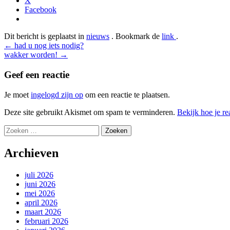
X
Facebook
Dit bericht is geplaatst in
nieuws
. Bookmark de
link
.
Bericht
←
had u nog iets nodig?
wakker worden!
→
navigatie
Geef een reactie
Je moet
ingelogd zijn op
om een reactie te plaatsen.
Deze site gebruikt Akismet om spam te verminderen.
Bekijk hoe je r
Zoeken
naar:
Archieven
juli 2026
juni 2026
mei 2026
april 2026
maart 2026
februari 2026