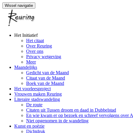
Wissel navigatie
Naar
Het Initiatief
de
Het citaat
inhoud
Over Reuring
springen
Over ons
Privacy wetgeving
Meer
Maandelijks
Gedicht van de Maand
Citaat van de Maand
Boek van de Maand
Het voorleesproject
Vrouwen maken Reuring
Literaire stadswandeling
De route
Citaten uit Tussen droom en daad in Dubbelstad
En wie kwam er op bezoek en schreef vervolgens over 
Niet opgenomen in de wandeling
Kunst en poëzie
Dichtdruk