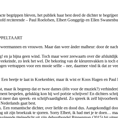
acte begrippen bleven, het publiek haar best deed de dichter te begrijp
fd reciterende – Paul Roelofsen, Elbert Gonggrijp en Ellen Swanenbu
APPELTAART
e weermannen en vrouwen. Maar dan weer ánder malheur: door de nachtel
g! en ja bijna geen wind. Toch maar weer zeewaarts over die afsluitdij
-weekeinde, zo leek het wel. De bekoring van de kleurenvakken is toch ee
n vertrappen voor een mooie selfie – nee, daarmee vind ik dat ze veel
? Een beetje te laat in Koekenbier, maar ik wist er Koos Hagen en Pau
t, maar ik begreep dat er twee dames (één voor de muziek?) verhinderd 
ment bespelen, gelukkig kon hij wel poëzie schrijven! En dichters schri
ist meer dan spreek- en schrijfvaardigheid. Zo spreek ik zelf bijvoorbee
 Nederlands gaat best.
. Een romantische dichter, over liefde en dood dus. Aangekondigd door
 uit zijn broekzak te sjorren. Sorry Elbert, ik had met je te doen… maa
 volgende titelgedicht uit zijn debuutbundel Binnenman (2015) bij uitge