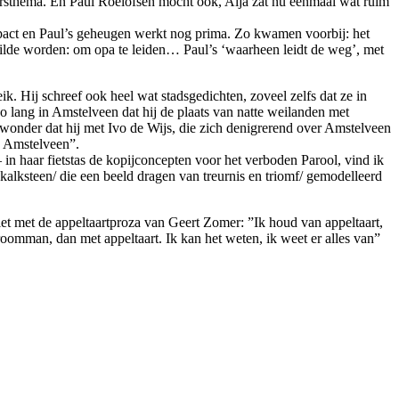
tersthema. En Paul Roelofsen mocht ook, Alja zat nu eenmaal wat ruim
ompact en Paul’s geheugen werkt nog prima. Zo kwamen voorbij: het
 wilde worden: om opa te leiden… Paul’s ‘waarheen leidt de weg’, met
 Hij schreef ook heel wat stadsgedichten, zoveel zelfs dat ze in
o lang in Amstelveen dat hij de plaats van natte weilanden met
 wonder dat hij met Ivo de Wijs, die zich denigrerend over Amstelveen
n Amstelveen”.
in haar fietstas de kopijconcepten voor het verboden Parool, vind ik
kalksteen/ die een beeld dragen van treurnis en triomf/ gemodelleerd
et met de appeltaartproza van Geert Zomer: ”Ik houd van appeltaart,
roomman, dan met appeltaart. Ik kan het weten, ik weet er alles van”