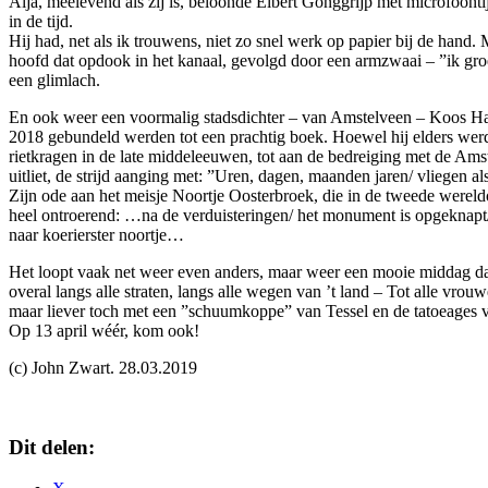
Alja, meelevend als zij is, beloonde Elbert Gonggrijp met microfoont
in de tijd.
Hij had, net als ik trouwens, niet zo snel werk op papier bij de han
hoofd dat opdook in het kanaal, gevolgd door een armzwaai – ”ik groe
een glimlach.
En ook weer een voormalig stadsdichter – van Amstelveen – Koos Hagen
2018 gebundeld werden tot een prachtig boek. Hoewel hij elders werd g
rietkragen in de late middeleeuwen, tot aan de bedreiging met de Ams
uitliet, de strijd aanging met: ”Uren, dagen, maanden jaren/ vliegen
Zijn ode aan het meisje Noortje Oosterbroek, die in de tweede wereldo
heel ontroerend: …na de verduisteringen/ het monument is opgeknapt/ n
naar koerierster noortje…
Het loopt vaak net weer even anders, maar weer een mooie middag daar
overal langs alle straten, langs alle wegen van ’t land – Tot alle vr
maar liever toch met een ”schuumkoppe” van Tessel en de tatoeages
Op 13 april wéér, kom ook!
(c) John Zwart. 28.03.2019
Dit delen: