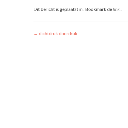
Dit bericht is geplaatst in . Bookmark de
link
.
Bericht
←
dichtdruk doordruk
navigatie