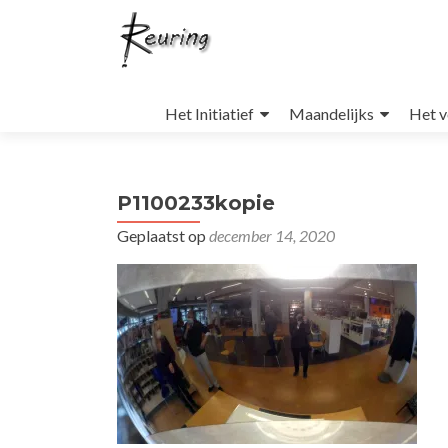
Naar
de
Het Initiatief
Maandelijks
Het v
inhoud
springen
P1100233kopie
Geplaatst op
december 14, 2020