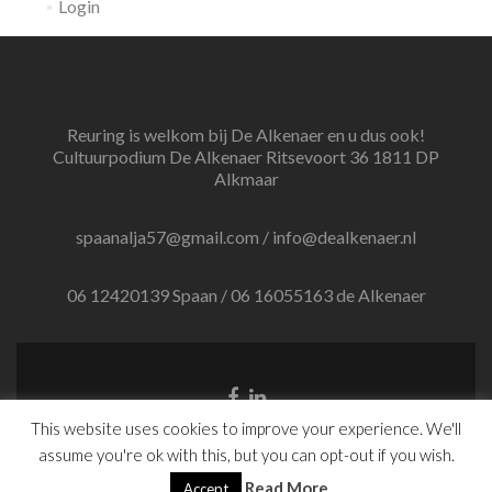
Login
Reuring is welkom bij De Alkenaer en u dus ook!
Cultuurpodium De Alkenaer Ritsevoort 36 1811 DP
Alkmaar
spaanalja57@gmail.com / info@dealkenaer.nl
06 12420139 Spaan / 06 16055163 de Alkenaer
Facebook
Linkedin
link
link
This website uses cookies to improve your experience. We'll
Website by Ruben Runhardt
assume you're ok with this, but you can opt-out if you wish.
Zerif Lite
developed by
ThemeIsle
Read More
Accept