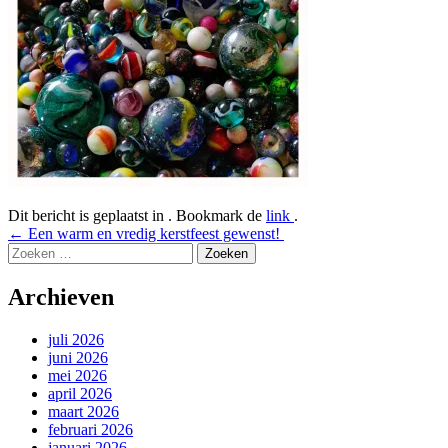
Dit bericht is geplaatst in . Bookmark de
link
.
Bericht
←
Een warm en vredig kerstfeest gewenst!
Zoeken
navigatie
naar:
Archieven
juli 2026
juni 2026
mei 2026
april 2026
maart 2026
februari 2026
januari 2026