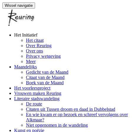
Wissel navigatie
Naar
Het Initiatief
de
Het citaat
inhoud
Over Reuring
springen
Over ons
Privacy wetgeving
Meer
Maandelijks
Gedicht van de Maand
Citaat van de Maand
Boek van de Maand
Het voorleesproject
Vrouwen maken Reuring
Literaire stadswandeling
De route
Citaten uit Tussen droom en daad in Dubbelstad
En wie kwam er op bezoek en schreef vervolgens over
Alkmaar?
Niet opgenomen in de wandeling
Kunst en poëzie