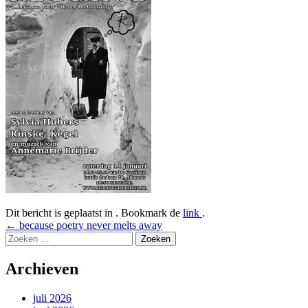
Dit bericht is geplaatst in . Bookmark de
link
.
Bericht
←
because poetry never melts away
Zoeken
navigatie
naar:
Archieven
juli 2026