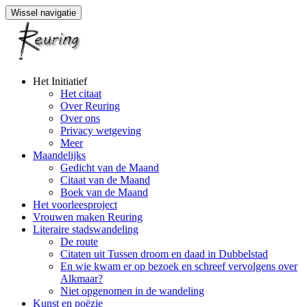
Wissel navigatie
Naar
Het Initiatief
de
Het citaat
inhoud
Over Reuring
springen
Over ons
Privacy wetgeving
Meer
Maandelijks
Gedicht van de Maand
Citaat van de Maand
Boek van de Maand
Het voorleesproject
Vrouwen maken Reuring
Literaire stadswandeling
De route
Citaten uit Tussen droom en daad in Dubbelstad
En wie kwam er op bezoek en schreef vervolgens over
Alkmaar?
Niet opgenomen in de wandeling
Kunst en poëzie