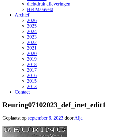
dichtdruk afleveringen
Het Maaiveld
Archief
2026
2025
2024
2023
2022
2021
2020
2019
2018
2017
2016
2015
2013
Contact
Reuring07102023_def_inet_edit1
Geplaatst op
september 6, 2023
door
Alja