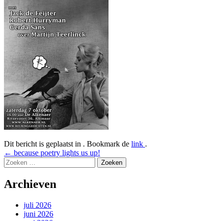
Dit bericht is geplaatst in . Bookmark de
link
.
Bericht
←
because poetry lights us up!
Zoeken
navigatie
naar:
Archieven
juli 2026
juni 2026