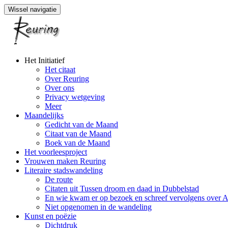
Wissel navigatie
Naar
Het Initiatief
de
Het citaat
inhoud
Over Reuring
springen
Over ons
Privacy wetgeving
Meer
Maandelijks
Gedicht van de Maand
Citaat van de Maand
Boek van de Maand
Het voorleesproject
Vrouwen maken Reuring
Literaire stadswandeling
De route
Citaten uit Tussen droom en daad in Dubbelstad
En wie kwam er op bezoek en schreef vervolgens over 
Niet opgenomen in de wandeling
Kunst en poëzie
Dichtdruk