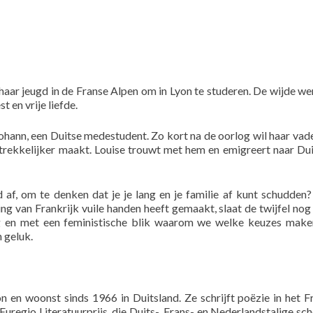
haar jeugd in de Franse Alpen om in Lyon te studeren. De wijde wer
t en vrije liefde.
 Johann, een Duitse medestudent. Zo kort na de oorlog wil haar vade
trekkelijker maakt. Louise trouwt met hem en emigreert naar Dui
ijd af, om te denken dat je je lang en je familie af kunt schudden?
ng van Frankrijk vuile handen heeft gemaakt, slaat de twijfel nog
g en met een feministische blik waarom we welke keuzes make
 geluk.
n en woonst sinds 1966 in Duitsland. Ze schrijft poëzie in het F
 Euregio Literatuurprijs, die Duits-, Frans- en Nederlandstalige sch