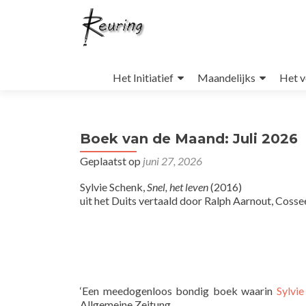
Naar
de
Het Initiatief
Maandelijks
Het v
inhoud
springen
Boek van de Maand: Juli 2026
Geplaatst op
juni 27, 2026
Sylvie Schenk,
Snel, het leven
(2016)
uit het Duits vertaald door Ralph Aarnout, Cosse
‘Een meedogenloos bondig boek waarin
Sylvi
Allgemeine Zeitung