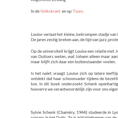
In de
Volkskrant
en op
Tzum
.
Louise verlaat het kleine, bekrompen stadje van 
De jaren zestig breken aan, de tijd van jazz, protes
Op de universiteit krijgt Louise een relatie met
van Duitsers weten, wat Johann alleen maar aan
maar blijft zich daar een buitenstaander voelen.
Is het naïef, vraagt Louise zich op latere leeft
ontdekt dat haar schoonvader tijdens de bezetti
toe. In dit boek onderzoekt Schenk openharti
hoeverre we verantwoordelijk zijn voor ons eigen
Sylvie Schenk (Chaméry, 1944) studeerde in Lyo
romans in het Duits. Ze is initiatiefnemer van de